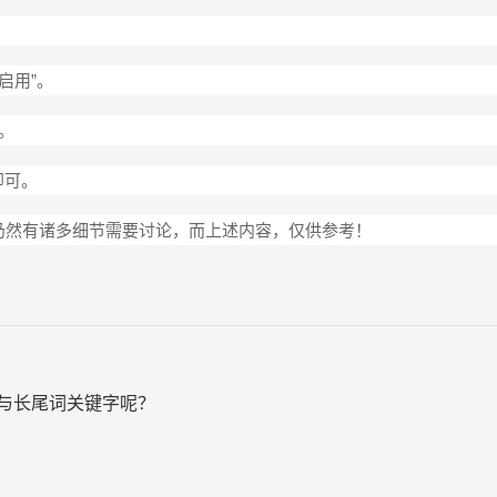
“启用”。
用。
即可。
仍然有诸多细节需要讨论，而上述内容，仅供参考！
词与长尾词关键字呢？